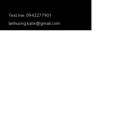
Text me:
0943277901
lanhuong.kate@gmail.com