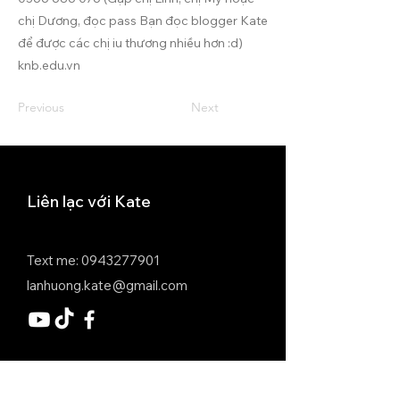
chị Dương, đọc pass Bạn đọc blogger Kate
để được các chị iu thương nhiều hơn :d)
knb.edu.vn
Previous
Next
Liên lạc với Kate
Text me:
0943277901
lanhuong.kate@gmail.com