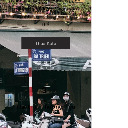
Dành cho Bạn cần người có kinh
nghiệm hơn để mời tham vấn
cho nghiệp vụ chuyên môn cụ
thể
Thuê Kate
3
Thiết lập Thương hiệu
Dành cho Bạn có mong muốn