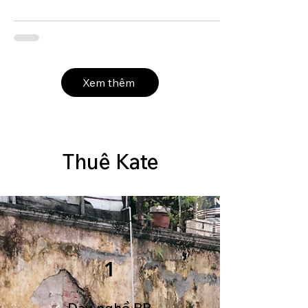
Xem thêm
Thuê Kate
1
Dạy nghề PR