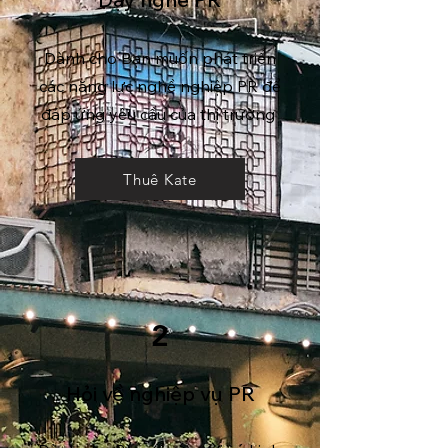
Dành cho Bạn muốn phát triển
các năng lực nghề nghiệp PR để
đáp ứng yêu cầu của thị trường
Thuê Kate
2
Hỏi về nghiệp vụ PR