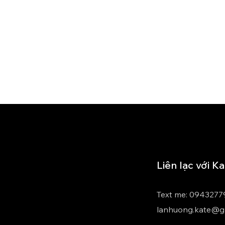
Liên lạc với K
Text me: 0943277
lanhuong.kate@g