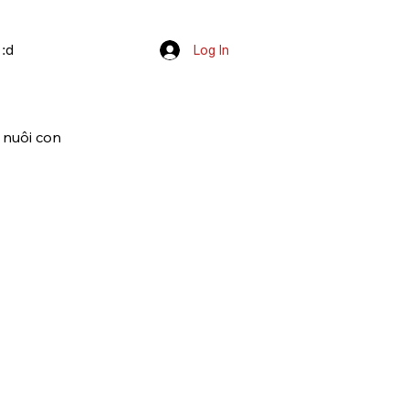
 :d
Log In
 nuôi con