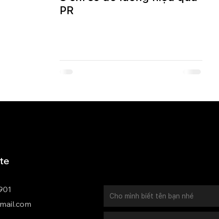
PR
ate
901
mail.com