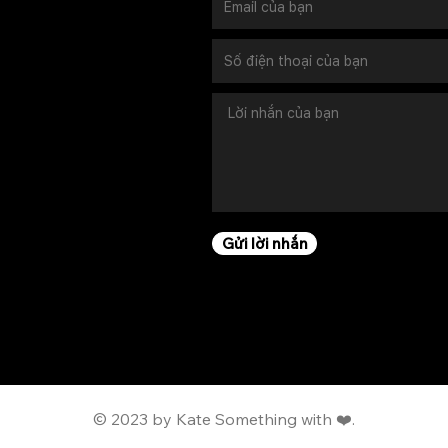
Gửi lời nhắn
© 2023 by Kate Something with ❤️.