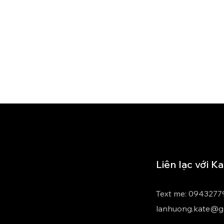
Liên lạc với K
Text me: 0943277
lanhuong.kate@g