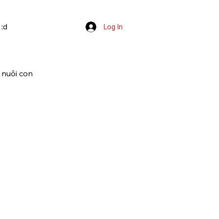
 :d
Log In
 nuôi con