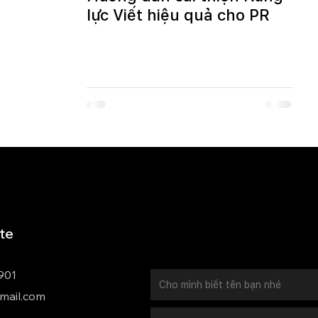
lực Viết hiệu quả cho PR
ate
901
mail.com