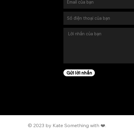
Gửi lời nhắn
© 2023 by Kate Something with ❤️.