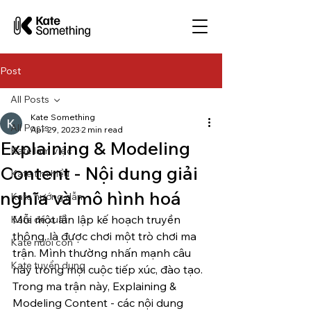
Post
All Posts
Kate Something
All Posts
Apr 29, 2023
2 min read
Explaining & Modeling
Kate làm việc
Content - Nội dung giải
Kate tìm hiểu
nghĩa và mô hình hoá
Kate hướng dẫn
Mỗi một lần lập kế hoạch truyền 
Kate đề xuất
thông, là được chơi một trò chơi ma 
Kate nuôi con
trận. Mình thường nhấn mạnh câu 
Kate tuyển dụng
này trong mọi cuộc tiếp xúc, đào tạo. 
Trong ma trận này, Explaining & 
Modeling Content - các nội dung 