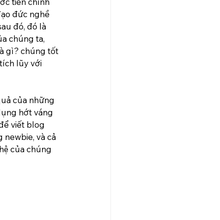
ớc tiên chính 
 đạo đức nghề 
au đó, đó là 
ủa chúng ta, 
à gì? chúng tốt 
ích lũy với 
 quả của những 
dụng hớt váng 
để viết blog 
 newbie, và cả 
hệ của chúng 