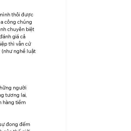
mình thôi được 
của công chúng 
nh chuyên biệt 
đánh giá cả 
ệp thì vẫn cứ 
 (như nghề luật 
những người 
 tương lai, 
h hàng tiềm 
c sự đong đếm 