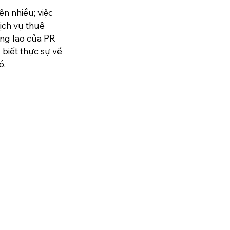
n nhiều; việc 
ịch vụ thuê 
ông lao của PR 
 biết thực sự về 
ó.