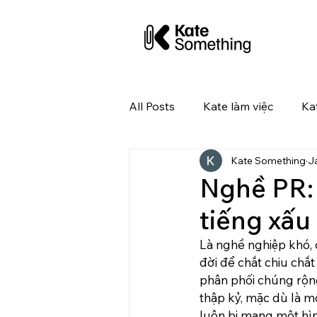
All Posts
Kate làm việc
Ka
Kate Something
J
Kate tuyển dụng
Nghề PR:
tiếng xấu
Là nghề nghiệp khó, 
đời để chắt chiu chắt
phân phối chúng rộng 
thập kỷ, mặc dù là m
luôn bị mang một hìn