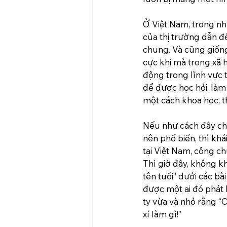
Ở Việt Nam, trong nh
của thị trường dẫn đế
chung. Và cũng giống 
cực khi mà trong xã h
động trong lĩnh vực t
để được học hỏi, làm
một cách khoa học, t
Nếu như cách đây chỉ
nên phổ biến, thì kh
tại Việt Nam, công c
Thì giờ đây, không k
tên tuổi” dưới các b
được một ai đó phát 
ty vừa và nhỏ rằng “
xí làm gì!”