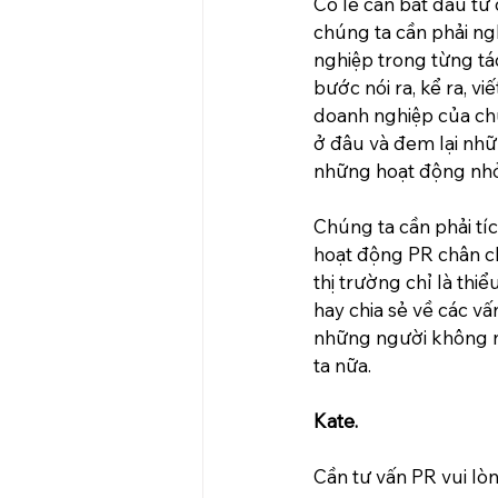
Có lẽ cần bắt đầu từ 
chúng ta cần phải ngh
nghiệp trong từng tác
bước nói ra, kể ra, vi
doanh nghiệp của chú
ở đâu và đem lại nhữn
những hoạt động nhỏ
Chúng ta cần phải tí
hoạt động PR chân ch
thị trường chỉ là thi
hay chia sẻ về các v
những người không n
ta nữa.
Kate.
Cần tư vấn PR vui lò