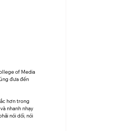
ollege of Media 
húng đưa đến 
sắc hơn trong 
 và nhanh nhạy 
ải nói dối, nói 