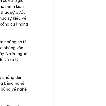
 của thế giới 
cho mình kiến 
i thực sự bước 
hực sự hiểu về 
g công cụ không 
 những tin tệ. 
ia phỏng vấn 
ây. Nhiều người 
ề và xử lý 
g chúng đại 
ng bằng nghề 
 chúng về nghề 