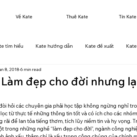
Về Kate
Thuê Kate
Tin Kate
te tìm hiểu
Kate hướng dẫn
Kate đề xuất
Kate
an 8, 2018
6 min read
 Làm đẹp cho đời nhưng l
đòi hỏi các chuyên gia phải học tập không ngừng nghỉ tr
 lọc từ thực tế những thông tin tốt và có ích cho các nhóm 
rãi để lan tỏa tiếng thơm, tích lũy niềm tin và hy vọng. T
ột trong những nghề “làm đẹp cho đời”, ngành công nghi
h ảnh xấu, thậm chí là xấu trong công chúng của chính m