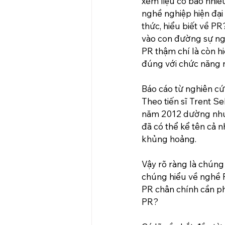
xem liệu có bao nhiê
nghề nghiệp hiện đại
thức, hiểu biết về P
vào con đường sự ngh
PR thậm chí là còn h
đúng với chức năng 
Báo cáo từ nghiên cứ
Theo tiến sĩ Trent S
năm 2012 dường như đ
đã có thể kể tên cả 
khủng hoảng.
Vậy rõ ràng là chún
chúng hiểu về nghề 
PR chân chính cần p
PR?