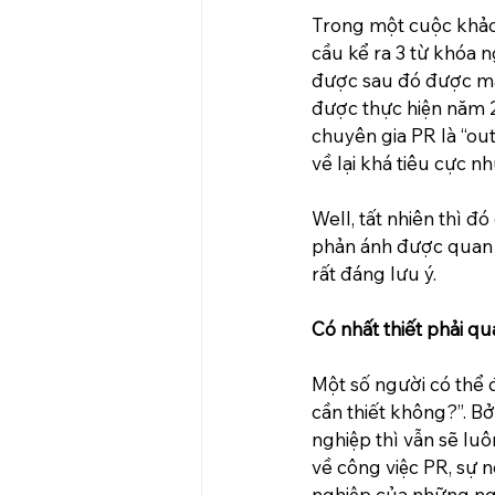
Trong một cuộc khảo
cầu kể ra 3 từ khóa n
được sau đó được mã 
được thực hiện năm 2
chuyên gia PR là “ou
về lại khá tiêu cực như
Well, tất nhiên thì đ
phản ánh được quan 
rất đáng lưu ý.
Có nhất thiết phải 
Một số người có thể 
cần thiết không?”. B
nghiệp thì vẫn sẽ luô
về công việc PR, sự 
nghiệp của những ng