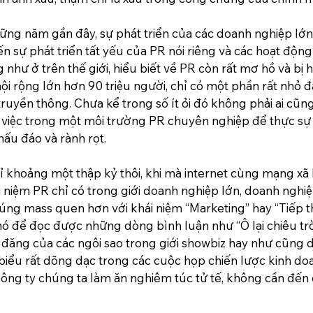
ững năm gần đây, sự phát triển của các doanh nghiệp lớn, 
n sự phát triển tất yếu của PR nói riêng và các hoạt động
như ở trên thế giới, hiểu biết về PR còn rất mơ hồ và bị h
ội rộng lớn hơn 90 triệu người, chỉ có một phần rất nhỏ 
ruyền thông. Chưa kể trong số ít ỏi đó không phải ai cũng
 việc trong một môi trường PR chuyên nghiệp để thực sự
hấu đáo và rành rọt.
 khoảng một thập kỷ thôi, khi mà internet cùng mạng xã h
ái niệm PR chỉ có trong giới doanh nghiệp lớn, doanh nghi
húng mass quen hơn với khái niệm “Marketing” hay “Tiếp th
hó để đọc được những dòng bình luận như “Ô lại chiêu t
ài đăng của các ngôi sao trong giới showbiz hay như cũng
biểu rất dõng dạc trong các cuộc họp chiến lược kinh doa
Công ty chúng ta làm ăn nghiêm túc tử tế, không cần đến 