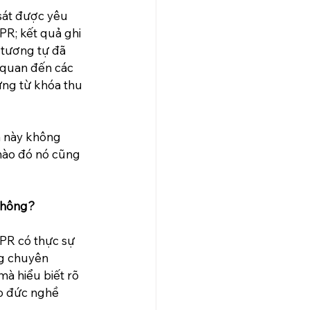
sát được yêu 
PR; kết quả ghi 
 tương tự đã 
 quan đến các 
ững từ khóa thu 
ả này không 
nào đó nó cũng 
không?
 PR có thực sự 
ng chuyên 
à hiểu biết rõ 
ạo đức nghề 