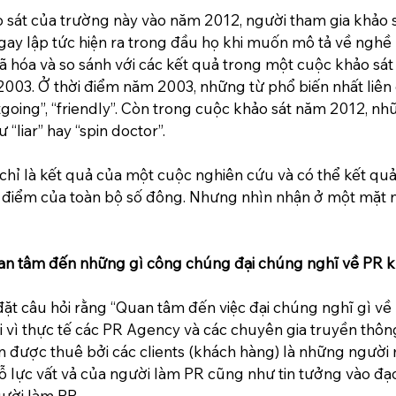
 sát của trường này vào năm 2012, người tham gia khảo 
gay lập tức hiện ra trong đầu họ khi muốn mô tả về nghề 
hóa và so sánh với các kết quả trong một cuộc khảo sát
003. Ở thời điểm năm 2003, những từ phổ biến nhất liên
tgoing”, “friendly”. Còn trong cuộc khảo sát năm 2012, nh
 “liar” hay “spin doctor”.
ó chỉ là kết quả của một cuộc nghiên cứu và có thể kết qu
điểm của toàn bộ số đông. Nhưng nhìn nhận ở một mặt 
quan tâm đến những gì công chúng đại chúng nghĩ về PR 
đặt câu hỏi rằng “Quan tâm đến việc đại chúng nghĩ gì về
ởi vì thực tế các PR Agency và các chuyên gia truyền thô
n được thuê bởi các clients (khách hàng) là những người m
nỗ lực vất vả của người làm PR cũng như tin tưởng vào đ
ười làm PR.