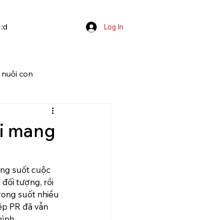
 :d
Log In
 nuôi con
ại mang
ong suốt cuộc 
đối tượng, rồi 
rong suốt nhiều 
ệp PR đã vẫn 
ình.