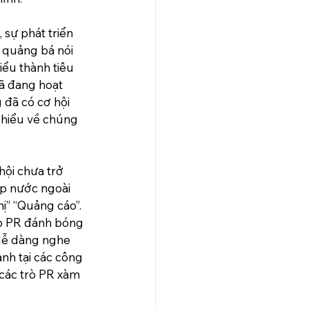
sự phát triển 
 quảng bá nói 
iểu thành tiêu 
đã đang hoạt 
 đã có cơ hội 
 hiểu về chúng 
ội chưa trở 
ệp nước ngoài 
ị” “Quảng cáo”. 
rò PR đánh bóng 
 dễ dàng nghe 
nh tại các công 
các trò PR xàm 