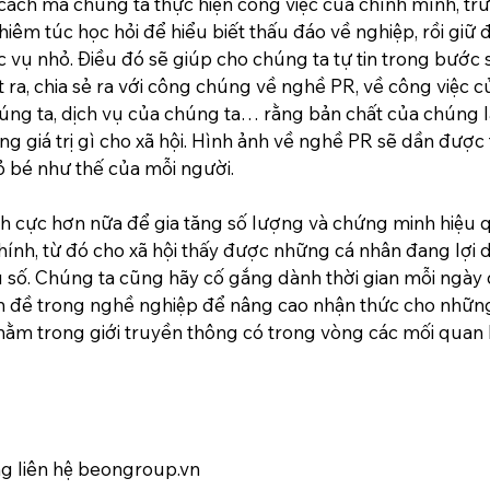
cách mà chúng ta thực hiện công việc của chính mình, trư
iêm túc học hỏi để hiểu biết thấu đáo về nghiệp, rồi giữ
 vụ nhỏ. Điều đó sẽ giúp cho chúng ta tự tin trong bước s
ết ra, chia sẻ ra với công chúng về nghề PR, về công việc c
ng ta, dịch vụ của chúng ta… rằng bản chất của chúng l
g giá trị gì cho xã hội. Hình ảnh về nghề PR sẽ dần được t
 bé như thế của mỗi người.
ch cực hơn nữa để gia tăng số lượng và chứng minh hiệu
ính, từ đó cho xã hội thấy được những cá nhân đang lợi 
ểu số. Chúng ta cũng hãy cố gắng dành thời gian mỗi ngày 
ấn đề trong nghề nghiệp để nâng cao nhận thức cho những
ằm trong giới truyền thông có trong vòng các mối quan 
ng liên hệ beongroup.vn