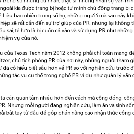
u trong số những cử nhân, thạc sĩ, những nhân sự văn minh
 ngoài kia được trang bị hoặc tự mình chủ động trang bị 
R? Liệu bao nhiêu trong số họ, những người mà sau này kh
iệp sẽ rất cần đến sự trợ giúp của PR, nhưng lại không t
iểu sai, tệ hơn là bị cuốn cả vào và sử dụng PR như nhữn
nhiệm vụ của nó.
u của Texas Tech năm 2012 không phải chỉ toàn mang đến
eltzer, chủ tịch phòng PR của nơi này, những người tham g
ã có hiểu biết sâu hơn về PR so với nghiên cứu trước đ
những tác vụ cụ thể trong nghề PR ví dụ như quản lý vấn đ
g ta cần quan tâm nhiều hơn đến cách mà cộng đồng, côn
PR. Nhưng mỗi người đang nghiên cứu, làm ăn và sinh số
hải bắt tay từ đâu để góp phần nâng cao nhận thức công