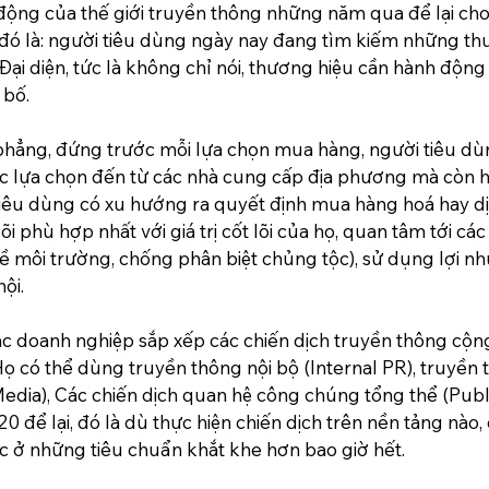
động của thế giới truyền thông những năm qua để lại cho
ì đó là: người tiêu dùng ngày nay đang tìm kiếm những th
Đại diện, tức là không chỉ nói, thương hiệu cần hành động
bố. 
phẳng, đứng trước mỗi lựa chọn mua hàng, người tiêu dùn
ác lựa chọn đến từ các nhà cung cấp địa phương mà còn 
tiêu dùng có xu hướng ra quyết định mua hàng hoá hay dị
 lõi phù hợp nhất với giá trị cốt lõi của họ, quan tâm tới c
đề môi trường, chống phân biệt chủng tộc), sử dụng lợi nh
hội.
c doanh nghiệp sắp xếp các chiến dịch truyền thông cộn
Họ có thể dùng truyền thông nội bộ (Internal PR), truyền 
edia), Các chiến dịch quan hệ công chúng tổng thể (Public
0 để lại, đó là dù thực hiện chiến dịch trên nền tảng nào
c ở những tiêu chuẩn khắt khe hơn bao giờ hết. 