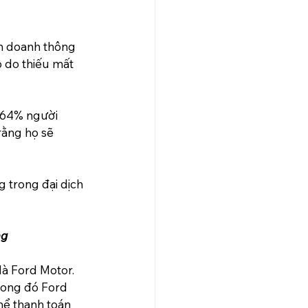
h doanh thông 
 do thiếu mất 
 64% người 
rằng họ sẽ 
 trong đại dịch 
ng
à Ford Motor. 
rong đó Ford 
hể thanh toán 