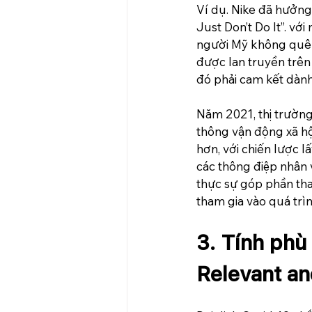
Ví dụ. Nike đã hưởn
Just Don’t Do It”. v
người Mỹ không quên 
được lan truyền trên 
đó phải cam kết dành
Năm 2021, thị trường
thông vận động xã hộ
hơn, với chiến lược 
các thông điệp nhân 
thực sự góp phần thay
tham gia vào quá trì
3. Tính phù
Relevant an