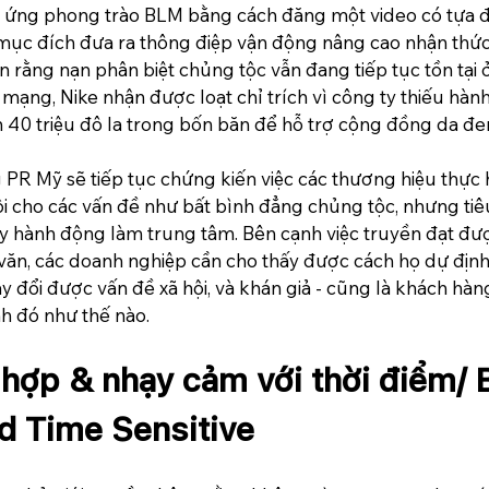
g ứng phong trào BLM bằng cách đăng một video có tựa đ
ới mục đích đưa ra thông điệp vận động nâng cao nhận thức
rằng nạn phân biệt chủng tộc vẫn đang tiếp tục tồn tại ở
mạng, Nike nhận được loạt chỉ trích vì công ty thiếu hàn
 40 triệu đô la trong bốn băn để hỗ trợ cộng đồng da đe
 PR Mỹ sẽ tiếp tục chứng kiến việc các thương hiệu thực 
i cho các vấn đề như bất bình đẳng chủng tộc, nhưng tiê
lấy hành động làm trung tâm. Bên cạnh việc truyền đạt đư
văn, các doanh nghiệp cần cho thấy được cách họ dự định
 đổi được vấn đề xã hội, và khán giả - cũng là khách hàn
nh đó như thế nào.
 hợp & nhạy cảm với thời điểm/ 
d Time Sensitive