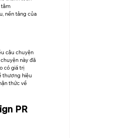
 tâm 
u, nền tảng của 
ều câu chuyện 
 chuyện này đã 
có giá trị 
ề thương hiệu 
hận thức về 
ign PR 