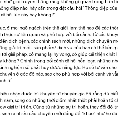
ắc nhở giới truyền thông rằng không gì quan trọng hơn tí
hông điệp nào, hãy cẩn trọng đặt câu hỏi "Thông điệp của 
 xã hội lúc này hay không?"
 tục, ở mọi ngõ ngách trên thế giới, làm thế nào để các thô
h thực sự liên quan và phù hợp với bối cảnh: Từ các khuy
đến dịch bệnh, các chính sách mới, những dịch chuyển mới
g giải trí mới... sản phẩm/ dịch vụ của bạn có thể liên 
i giải pháp, có mang lại hy vọng, có giúp cải thiện chất
y không? Chính trong bối cảnh xã hội hỗn loạn, những n
inh nghiệm sẽ phát huy được năng lực. Họ sẽ tư vấn cho 
 chuyện ở góc độ nào, sao cho phù hợp với bối cảnh và v
nh tế. 
hiệu nhận được lời khuyên từ chuyên gia PR rằng dù biế
nh năm, song có những thời điểm nhất thiết phải hoãn tổ c
giải trí tri ân. Cũng từ những sự trì hoãn, thay đổi đó, tr
t sinh ra nhiều câu chuyện mới đáng để "khoe" như họ đã 