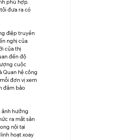
nh phù hợp. 
tôi đưa ra có 
ng điệp truyền 
ến nghị của 
 của thị 
quan đến độ 
 lượng cuộc 
hà Quan hệ công 
mỗi đơn vị xem 
ẫn đảm bảo 
t ảnh hưởng 
hức ra mắt sản 
ong nội tại 
linh hoạt xoay 