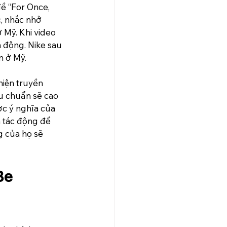
ề “For Once, 
, nhắc nhở 
 Mỹ. Khi video 
h động. Nike sau 
n ở Mỹ.
hiện truyền 
u chuẩn sẽ cao 
ợc ý nghĩa của 
 tác động để 
g của họ sẽ 
Be 