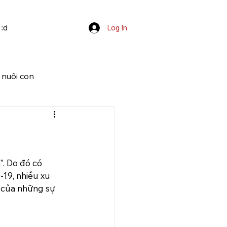
 :d
Log In
 nuôi con
. Do đó có 
19, nhiều xu 
 của những sự 