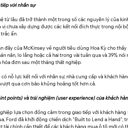
tiếp với nhân sự
 từ lâu đã trở thành một trong số các nguyên lý của kin
 vị chưa xây dựng được các kết nối đích thực trong nội bộ
trắc ẩn.
ần đây của McKinsey về người tiêu dùng Hoa Kỳ cho thấy
n nản, lo lắng hoặc cả hai trong vài tuần qua và 39% nói 
 hóa đơn sau một tháng thất nghiệp.
ó nỗ lực kết nối với nhân sự, nhà cung cấp và khách hàng
 vượt qua cơn bão khủng hoảng tốt hơn cả.
aint points) và trải nghiệm (user experience) của khách hà
ghiệp lựa chọn đồng cảm trong giao tiếp với khách hàng l
a, Ford đã khởi động chiến dịch "Built to Lend a Hand", t
ợ tài chính cần thiết để các khách hàng mua ô tô mới có t