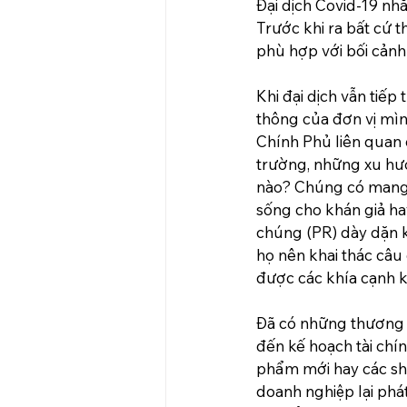
Đại dịch Covid-19 nh
Trước khi ra bất cứ t
phù hợp với bối cảnh
Khi đại dịch vẫn tiếp
thông của đơn vị mìn
Chính Phủ liên quan 
trường, những xu hướn
nào? Chúng có mang tớ
sống cho khán giả ha
chúng (PR) dày dặn k
họ nên khai thác câu
được các khía cạnh ki
Đã có những thương 
đến kế hoạch tài chí
phẩm mới hay các show 
doanh nghiệp lại phá