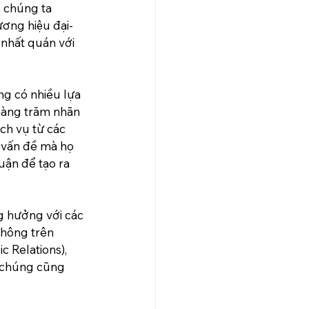
 chúng ta 
ương hiệu đại-
 nhất quán với 
g có nhiều lựa 
hàng trăm nhãn 
ch vụ từ các 
ác vấn đề mà họ 
uận để tạo ra 
g hưởng với các 
thông trên 
 Relations), 
, chúng cũng 