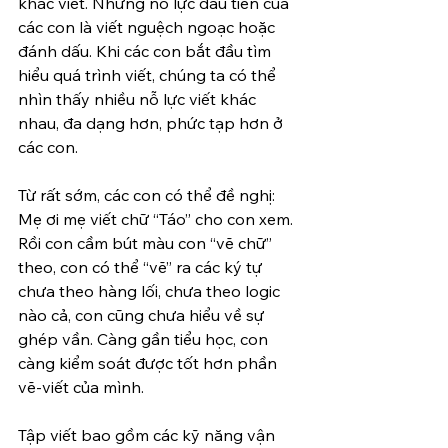
khác viết. Những nỗ lực đầu tiên của 
các con là viết nguệch ngoạc hoặc 
đánh dấu. Khi các con bắt đầu tìm 
hiểu quá trình viết, chúng ta có thể 
nhìn thấy nhiều nỗ lực viết khác 
nhau, đa dạng hơn, phức tạp hơn ở 
các con. 
Từ rất sớm, các con có thể đề nghị: 
Mẹ ơi mẹ viết chữ “Táo” cho con xem. 
Rồi con cầm bút màu con “vẽ chữ” 
theo, con có thể “vẽ” ra các ký tự 
chưa theo hàng lối, chưa theo logic 
nào cả, con cũng chưa hiểu về sự 
ghép vần. Càng gần tiểu học, con 
càng kiểm soát được tốt hơn phần 
vẽ-viết của mình.
Tập viết bao gồm các kỹ năng vận 