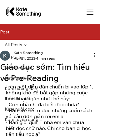
Post
All Posts
Kate Something
All Posts
Apr 21, 2023
4 min read
Giáo dục sớm: Tìm hiểu
Kate làm việc
về Pre-Reading
Kate tìm hiểu
Trên một diễn đàn chuẩn bị vào lớp 1, 
Kate hướng dẫn
không khó để bắt gặp những cuộc 
hội thoại ngắn như thế này:
Kate đề xuất
- Con nhà chị đã biết đọc chưa?
Kate nuôi con
- Bạn có thể tự đọc những cuốn sách 
với câu đơn giản rồi em ạ
Kate tuyển dụng
- Bạn giỏi quá, T nhà em vẫn chưa 
biết đọc chữ nào. Chị cho bạn đi học 
tiền tiểu học ạ?